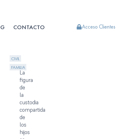
OG
CONTACTO
Acceso Clientes
CIVIL
FAMILIA
La
figura
de
la
custodia
compartida
de
los
hijos