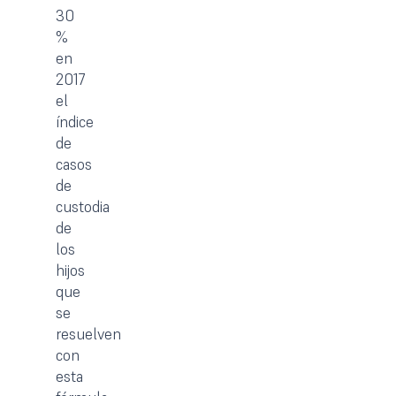
30
%
en
2017
el
índice
de
casos
de
custodia
de
los
hijos
que
se
resuelven
con
esta