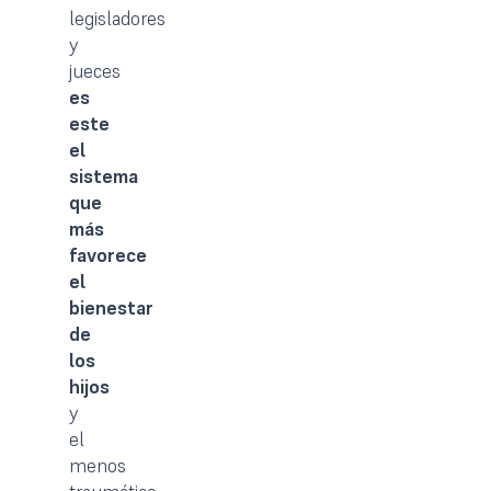
legisladores
y
jueces
es
este
el
sistema
que
más
favorece
el
bienestar
de
los
hijos
y
el
menos