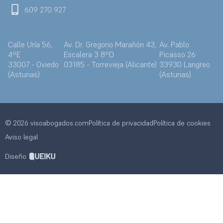
609 270 927
Calle Uría 56,
Av. Dr. Gregorio Marañón 43,
Av. Pablo
4ºE
Escalera 3 8ºD
Picasso 26
33007 - Oviedo
03185 - Torrevieja (Alicante)
33930 Langreo
(Asturias)
(Asturias)
© 2026 visoabogados.com
Política de privacidad
Política de cookies
Aviso legal
Diseño